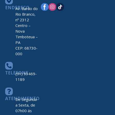
ENDEREÇO
Av. Barão do
Rio Branco,
nº 2312
Centro –
Nova
Timboteua –
PA
CEP: 68730-
000
TELEFONE
(91) 93469-
1189
ATENDIMENTO
De Segunda
a Sexta, de
07h00 ás