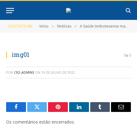
VOCÊ ESTÁ EM:
Início
Notícias
A Saúde timboteuense marca presença na 36º edição do Congresso do Conselho Nacional de Secretarias Municipais de Saúde
»
»
img01
0
POR
CR2-ADMIN3
ON
19 DE JULHO DE 2022
Facebook
Twitter
Pinterest
LinkedIn
Tumblr
E-
mail
Os comentários estão encerrados.