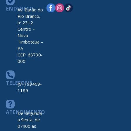
ENDEREÇO
Av. Barão do
Rio Branco,
nº 2312
Centro –
Nova
Timboteua –
PA
CEP: 68730-
000
TELEFONE
(91) 93469-
1189
ATENDIMENTO
De Segunda
a Sexta, de
07h00 ás