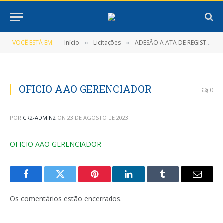
VOCÊ ESTÁ EM:
Início
Licitações
ADESÃO A ATA DE REGISTRO DE PREÇOS Nº 003/2022 (Contratação de pessoa Jurídica para Fornecimento de Massa Asfáltica C.B.Q.U para atender as necessidades da Prefeitura Municipal de Nova Timboteua)
»
»
OFICIO AAO GERENCIADOR
0
POR
CR2-ADMIN2
ON
23 DE AGOSTO DE 2023
OFICIO AAO GERENCIADOR
Facebook
Twitter
Pinterest
LinkedIn
Tumblr
E-
mail
Os comentários estão encerrados.