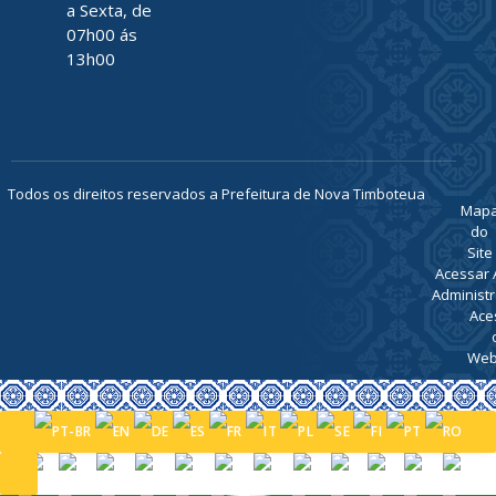
TELEFONE
(91) 93469-
1189
ATENDIMENTO
De Segunda
a Sexta, de
07h00 ás
13h00
Todos os direitos reservados a Prefeitura de Nova Timboteua
Map
do
Site
Acessar 
Administr