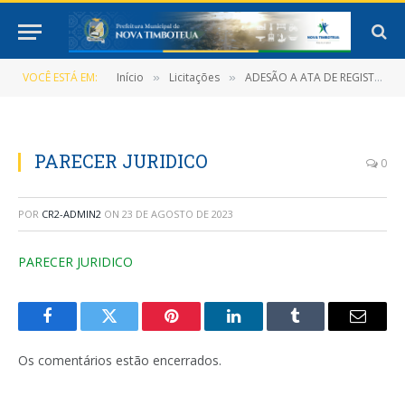
VOCÊ ESTÁ EM:
Início
Licitações
ADESÃO A ATA DE REGISTRO DE PREÇOS Nº 003/2022 (Contratação de pessoa Jurídica para Fornecimento de Massa Asfáltica C.B.Q.U para atender as necessidades da Prefeitura Municipal de Nova Timboteua)
»
»
PARECER JURIDICO
0
POR
CR2-ADMIN2
ON
23 DE AGOSTO DE 2023
PARECER JURIDICO
Facebook
Twitter
Pinterest
LinkedIn
Tumblr
E-
mail
Os comentários estão encerrados.