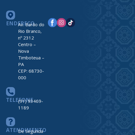
ENDEREÇO
Av. Barão do
Rio Branco,
nº 2312
Centro –
Nova
Timboteua –
PA
CEP: 68730-
000