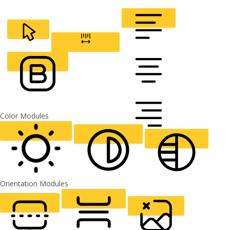
Line Height
READABLE FONT
Default
CURSOR
LETTER SPACING
FONT WEIGHT
Color Modules