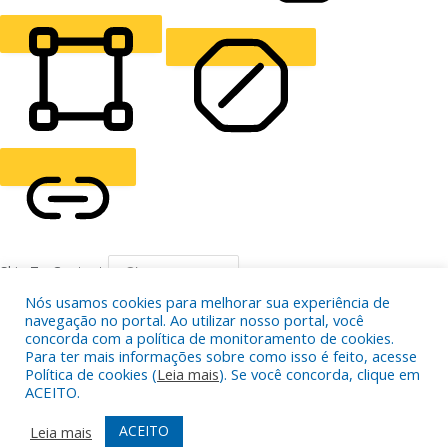
ALIGN TEXT
Orientation Modules
LIGHT CONTRAST
HIGH CONTRAST
MONOCHROME
READING LINE
READING MASK
HIDE IMAGES
Nós usamos cookies para melhorar sua experiência de
navegação no portal. Ao utilizar nosso portal, você
concorda com a política de monitoramento de cookies.
Para ter mais informações sobre como isso é feito, acesse
HIGHLIGHT CONTENT
STOP ANIMATIONS
Política de cookies (
Leia mais
). Se você concorda, clique em
ACEITO.
ACEITO
Leia mais