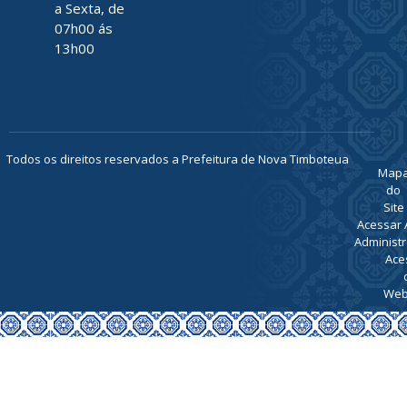
a Sexta, de
07h00 ás
13h00
Todos os direitos reservados a Prefeitura de Nova Timboteua
Map
do
Site
Acessar 
Administr
Ace
Web