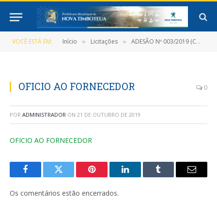
VOCÊ ESTÁ EM:
Início
Licitações
ADESÃO Nº 003/2019 (CONTRATAÇÃO DE PESSOA JURÍDICA PARA A AQUISIÇÃO DE 02 (DUAS) AMBULÂNCIAS TIPO A DE SIMPLES REMOÇÃO, SENDO UMA TIPO FURGONETA E OUTRA TIPO FURGÃO)
»
»
OFICIO AO FORNECEDOR
0
POR
ADMINISTRADOR
ON
21 DE OUTUBRO DE 2019
OFICIO AO FORNECEDOR
Facebook
Twitter
Pinterest
LinkedIn
Tumblr
E-
mail
Os comentários estão encerrados.