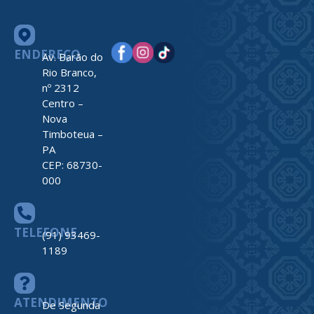
ENDEREÇO
Av. Barão do
Rio Branco,
nº 2312
Centro –
Nova
Timboteua –
PA
CEP: 68730-
000
TELEFONE
(91) 93469-
1189
ATENDIMENTO
De Segunda