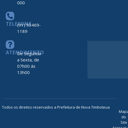
000
TELEFONE
(91) 93469-
1189
ATENDIMENTO
De Segunda
a Sexta, de
07h00 ás
13h00
Todos os direitos reservados a Prefeitura de Nova Timboteua
Map
do
Site
Acessar 