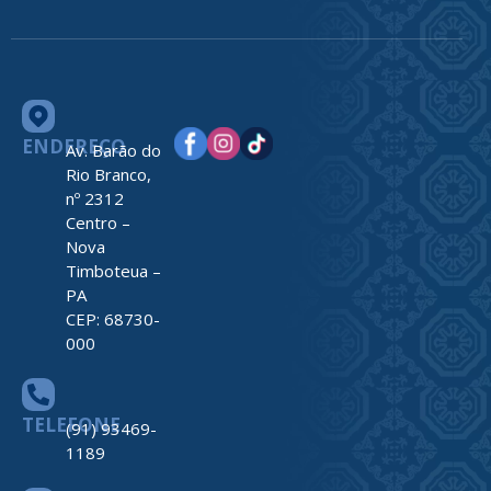
ENDEREÇO
Av. Barão do
Rio Branco,
nº 2312
Centro –
Nova
Timboteua –
PA
CEP: 68730-
000
TELEFONE
(91) 93469-
1189