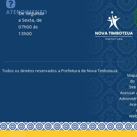
ATENDIMENTO
De Segunda
a Sexta, de
07h00 ás
13h00
Todos os direitos reservados a Prefeitura de Nova Timboteua
Map
do
Site
Acessar 
Administr
Ace
Web