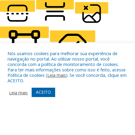
LIGHT CONTRAST
HIGH CONTRAST
MONOCHROME
READING LINE
READING MASK
HIDE IMAGES
Nós usamos cookies para melhorar sua experiência de
navegação no portal. Ao utilizar nosso portal, você
concorda com a política de monitoramento de cookies.
Para ter mais informações sobre como isso é feito, acesse
Política de cookies (
Leia mais
). Se você concorda, clique em
HIGHLIGHT CONTENT
STOP ANIMATIONS
ACEITO.
ACEITO
Leia mais
Skip To Content
HIGHLIGHT LINKS
RESET SETTINGS