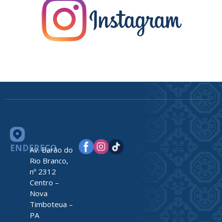
ENDEREÇO
Av. Barão do
Rio Branco,
nº 2312
Centro –
Nova
Timboteua –
PA