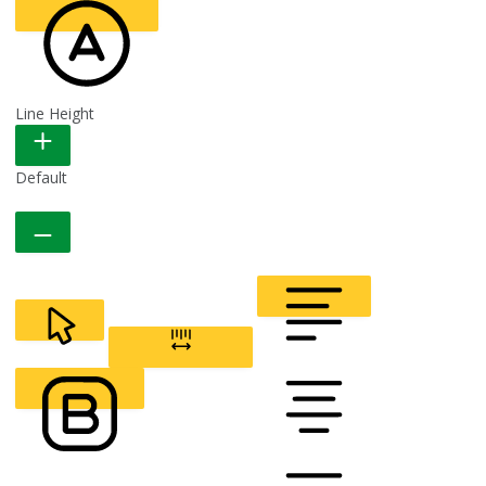
Line Height
READABLE FONT
Default
CURSOR
LETTER SPACING