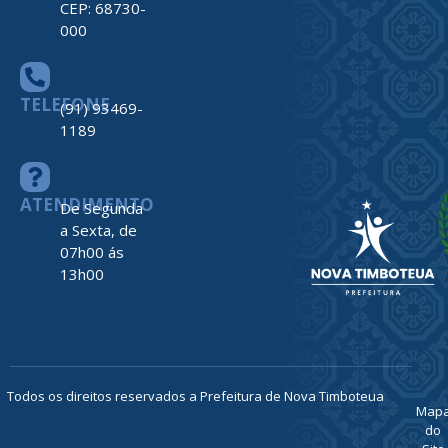
CEP: 68730-
000
TELEFONE
(91) 93469-
1189
ATENDIMENTO
De Segunda
a Sexta, de
07h00 ás
13h00
Todos os direitos reservados a Prefeitura de Nova Timboteua
Map
do