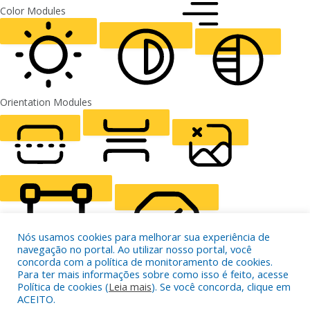
FONT WEIGHT
Color Modules
ALIGN TEXT
Orientation Modules
LIGHT CONTRAST
HIGH CONTRAST
MONOCHROME
READING LINE
READING MASK
HIDE IMAGES
Nós usamos cookies para melhorar sua experiência de
navegação no portal. Ao utilizar nosso portal, você
concorda com a política de monitoramento de cookies.
Para ter mais informações sobre como isso é feito, acesse
Política de cookies (
Leia mais
). Se você concorda, clique em
HIGHLIGHT CONTENT
STOP ANIMATIONS
ACEITO.