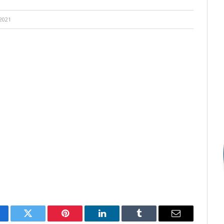
2021
cebook
Twitter
Pinterest
LinkedIn
Tumblr
E-