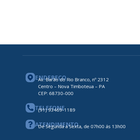
ENDEREÇO
Av. Barão do Rio Branco, nº 2312
Centro – Nova Timboteua – PA
CEP: 68730-000
TELEFONE
(91) 93469-1189
ATENDIMENTO
De Segunda a Sexta, de 07h00 ás 13h00