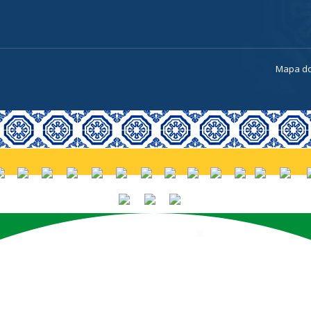
a
Mapa do
PORTUGUÊS (BRASIL)