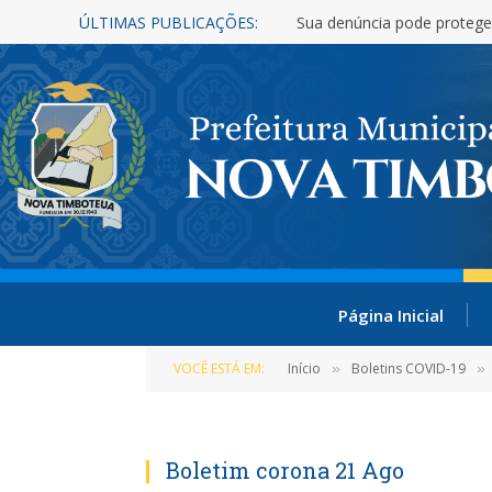
ÚLTIMAS PUBLICAÇÕES:
Sua denúncia pode protege
Página Inicial
VOCÊ ESTÁ EM:
Início
Boletins COVID-19
»
»
Boletim corona 21 Ago