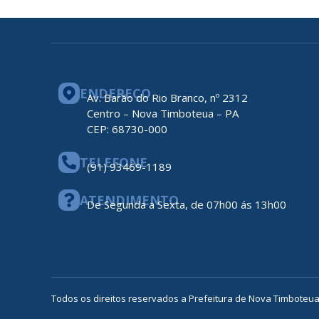
ENDEREÇO
Av. Barão do Rio Branco, nº 2312
Centro – Nova Timboteua – PA
CEP: 68730-000
TELEFONE
(91) 93469-1189
ATENDIMENTO
De Segunda a Sexta, de 07h00 ás 13h00
Todos os direitos reservados a Prefeitura de Nova Timboteu