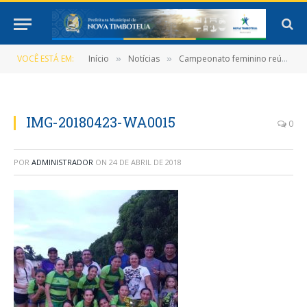
VOCÊ ESTÁ EM:
Início
Notícias
Campeonato feminino reúne mulheres pelo esporte
»
»
IMG-20180423-WA0015
0
POR
ADMINISTRADOR
ON
24 DE ABRIL DE 2018