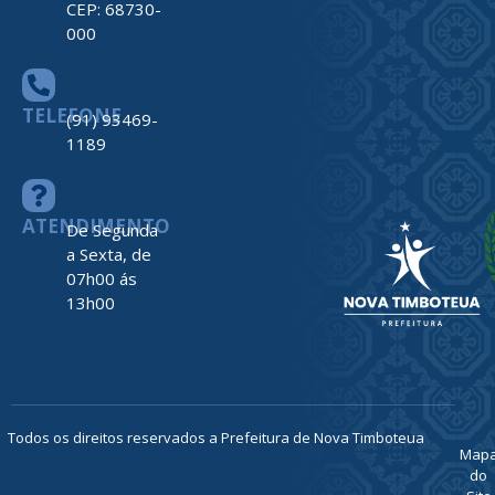
CEP: 68730-
000
TELEFONE
(91) 93469-
1189
ATENDIMENTO
De Segunda
a Sexta, de
07h00 ás
13h00
Todos os direitos reservados a Prefeitura de Nova Timboteua
Map
do