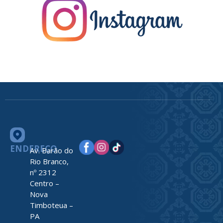
ENDEREÇO
Av. Barão do
Rio Branco,
nº 2312
Centro –
Nova
Timboteua –
PA