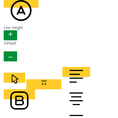
Line Height
READABLE FONT
Default
CURSOR
LETTER SPACING