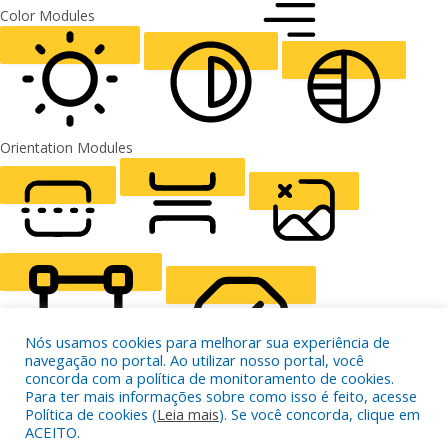
FONT WEIGHT
Color Modules
ALIGN TEXT
Orientation Modules
LIGHT CONTRAST
HIGH CONTRAST
MONOCHROME
READING LINE
READING MASK
HIDE IMAGES
Nós usamos cookies para melhorar sua experiência de
navegação no portal. Ao utilizar nosso portal, você
concorda com a política de monitoramento de cookies.
Para ter mais informações sobre como isso é feito, acesse
Política de cookies (
Leia mais
). Se você concorda, clique em
HIGHLIGHT CONTENT
STOP ANIMATIONS
ACEITO.