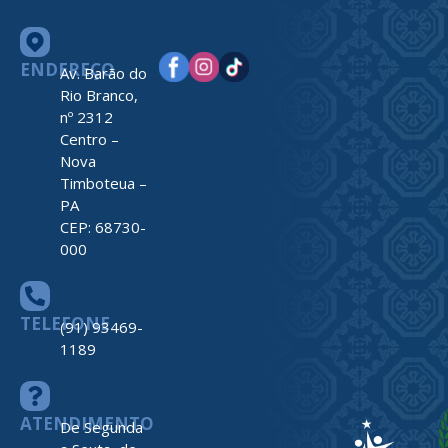
ENDEREÇO
Av. Barão do
Rio Branco,
nº 2312
Centro –
Nova
Timboteua –
PA
CEP: 68730-
000
TELEFONE
(91) 93469-
1189
ATENDIMENTO
De Segunda