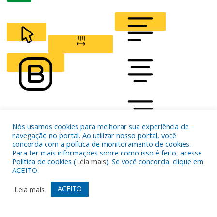
CURSOR
LETTER SPACING
FONT WEIGHT
Color Modules
Nós usamos cookies para melhorar sua experiência de
navegação no portal. Ao utilizar nosso portal, você
ALIGN TEXT
concorda com a política de monitoramento de cookies.
Para ter mais informações sobre como isso é feito, acesse
Política de cookies (
Leia mais
). Se você concorda, clique em
Orientation Modules
ACEITO.
LIGHT CONTRAST
HIGH CONTRAST
MONOCHROME
ACEITO
Leia mais