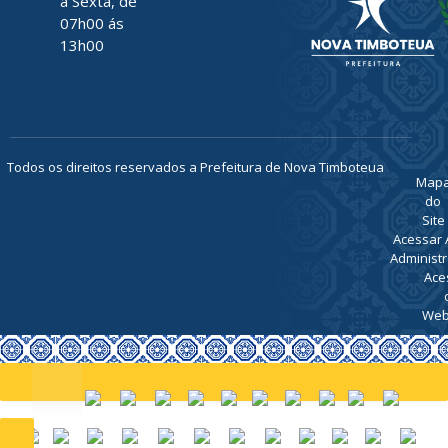
a Sexta, de
07h00 ás
13h00
Todos os direitos reservados a Prefeitura de Nova Timboteua
Map
do
Site
Acessar 
Administr
Ace
Web