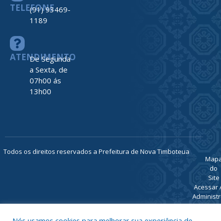
TELEFONE
(91) 93469-
1189
ATENDIMENTO
De Segunda
a Sexta, de
07h00 ás
13h00
Todos os direitos reservados a Prefeitura de Nova Timboteua
Map
do
Site
Acessar 
Administr
Ace
Nós usamos cookies para melhorar sua experiência de