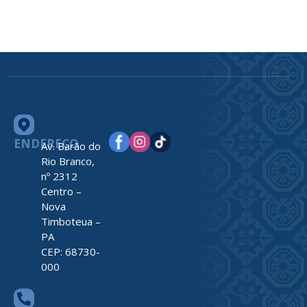
ENDEREÇO
Av. Barão do
Rio Branco,
nº 2312
Centro –
Nova
Timboteua –
PA
CEP: 68730-
000