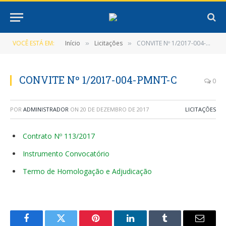
VOCÊ ESTÁ EM:
Início
Licitações
CONVITE Nº 1/2017-004-PMNT-C
»
»
CONVITE Nº 1/2017-004-PMNT-C
0
POR
ADMINISTRADOR
ON
20 DE DEZEMBRO DE 2017
LICITAÇÕES
Contrato Nº 113/2017
Instrumento Convocatório
Termo de Homologação e Adjudicação
Facebook
Twitter
Pinterest
LinkedIn
Tumblr
E-