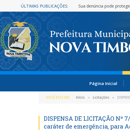
ÚLTIMAS PUBLICAÇÕES:
Sua denúncia pode protege
Página Inicial
VOCÊ ESTÁ EM:
Início
Licitações
DISPENSA
»
»
DISPENSA DE LICITAÇÃO Nº 7/2
caráter de emergência, para 