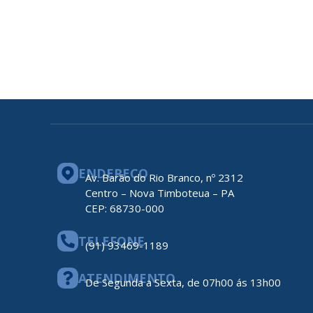
ENDEREÇO
Av. Barão do Rio Branco, nº 2312
Centro – Nova Timboteua – PA
CEP: 68730-000
TELEFONE
(91) 93469-1189
ATENDIMENTO
De Segunda a Sexta, de 07h00 ás 13h00