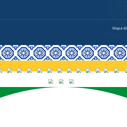
a
Mapa do
PORTUGUÊS (BRASIL)