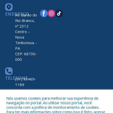
ENDEREÇO
Av. Barão do
Rio Branco,
nº 2312
Centro –
Nova
Timboteua –
PA
CEP: 68730-
000
TELEFONE
(91) 93469-
1189
Nós usamos cookies para melhorar sua experiência de
navegação no portal. Ao utilizar nosso portal, você
ATENDIMENTO
De Segunda
concorda com a política de monitoramento de cookies.
a Sexta, de
Para ter mais informações sobre como isso é feito, acesse