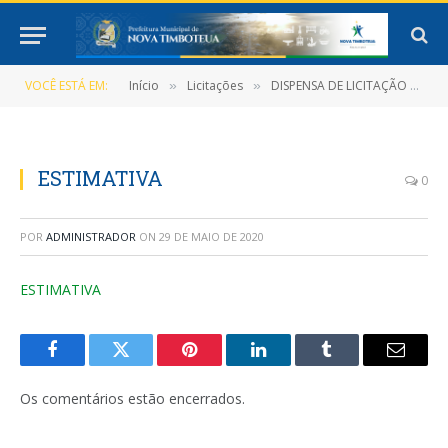
VOCÊ ESTÁ EM:
Início
Licitações
DISPENSA DE LICITAÇÃO Nº 7/2020-005 (Contratação direta, em caráter de emergência, para Aquisição de EPI – Equipamento de Proteção Individual)
»
»
ESTIMATIVA
0
POR
ADMINISTRADOR
ON
29 DE MAIO DE 2020
ESTIMATIVA
Facebook
Twitter
Pinterest
LinkedIn
Tumblr
E-
mail
Os comentários estão encerrados.