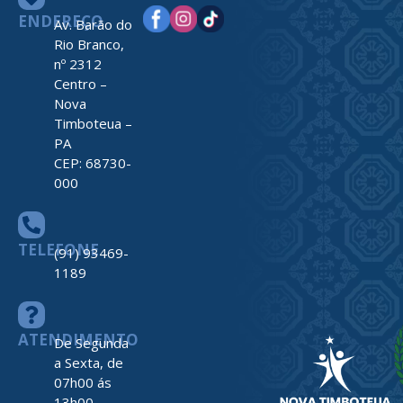
ENDEREÇO
Av. Barão do
Rio Branco,
nº 2312
Centro –
Nova
Timboteua –
PA
CEP: 68730-
000
TELEFONE
(91) 93469-
1189
ATENDIMENTO
De Segunda
a Sexta, de
07h00 ás
13h00