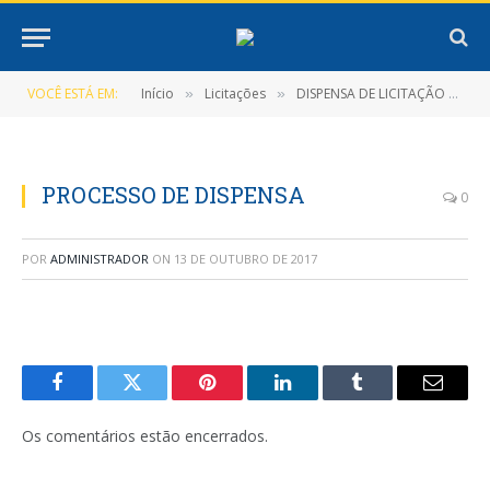
VOCÊ ESTÁ EM:
Início
Licitações
DISPENSA DE LICITAÇÃO Nº 7/2017-006-D-PMNT
»
»
PROCESSO DE DISPENSA
0
POR
ADMINISTRADOR
ON
13 DE OUTUBRO DE 2017
Facebook
Twitter
Pinterest
LinkedIn
Tumblr
E-
mail
Os comentários estão encerrados.