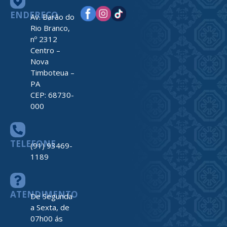
ENDEREÇO
Av. Barão do
Rio Branco,
nº 2312
Centro –
Nova
Timboteua –
PA
CEP: 68730-
000
TELEFONE
(91) 93469-
1189
ATENDIMENTO
De Segunda
a Sexta, de
07h00 ás