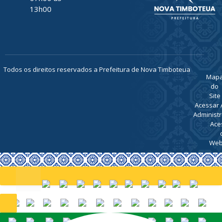
TELEFONE
(91) 93469-
1189
ATENDIMENTO
De Segunda
a Sexta, de
07h00 ás
13h00
Todos os direitos reservados a Prefeitura de Nova Timboteua
Map
do
Site
Acessar 
Administr
Ace