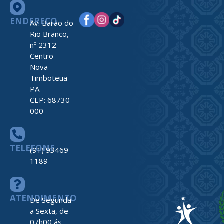
ENDEREÇO
Av. Barão do
Rio Branco,
nº 2312
Centro –
Nova
Timboteua –
PA
CEP: 68730-
000