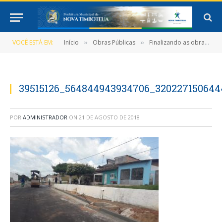
VOCÊ ESTÁ EM:
Início
Obras Públicas
Finalizando as obras! SINFRO está concluindo obras municipais com excelência.
»
»
39515126_564844943934706_320227150644
POR
ADMINISTRADOR
ON
21 DE AGOSTO DE 2018