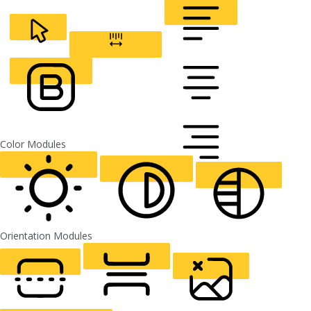
Line Height
READABLE FONT
Default
CURSOR
LETTER SPACING
FONT WEIGHT
Color Modules