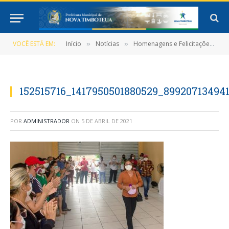
VOCÊ ESTÁ EM:
Início
Notícias
Homenagens e Felicitações para a Mais Querida
»
»
152515716_1417950501880529_89920713494
POR
ADMINISTRADOR
ON
5 DE ABRIL DE 2021