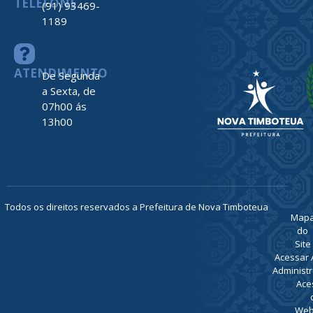
TELEFONE
(91) 93469-
1189
ATENDIMENTO
De Segunda
a Sexta, de
07h00 ás
13h00
Todos os direitos reservados a Prefeitura de Nova Timboteua
Map
do
Site
Acessar 
Administr
Ace
Web