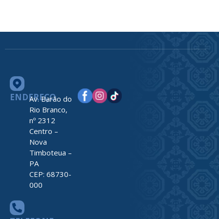
ENDEREÇO
Av. Barão do
Rio Branco,
nº 2312
Centro –
Nova
Timboteua –
PA
CEP: 68730-
000