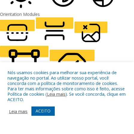
Orientation Modules
LIGHT CONTRAST
HIGH CONTRAST
MONOCHROME
READING LINE
READING MASK
HIDE IMAGES
Nós usamos cookies para melhorar sua experiência de
navegação no portal. Ao utilizar nosso portal, você
concorda com a política de monitoramento de cookies.
Para ter mais informações sobre como isso é feito, acesse
Política de cookies (
Leia mais
). Se você concorda, clique em
HIGHLIGHT CONTENT
STOP ANIMATIONS
ACEITO.
ACEITO
Leia mais
Skip To Content
HIGHLIGHT LINKS
RESET SETTINGS