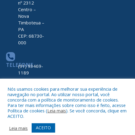
nº 2312
Centro –
Nova
Timboteua –
PA
CEP: 68730-
000
TELEFONE
(91) 93469-
1189
Nós usamos cookies para melhorar sua experiência de
navegação no portal. Ao utilizar nosso portal, você
ATENDIMENTO
De Segunda
concorda com a política de monitoramento de cookies.
a Sexta, de
Para ter mais informações sobre como isso é feito, acesse
07h00 ás
Política de cookies (
Leia mais
). Se você concorda, clique em
ACEITO.
13h00
ACEITO
Leia mais