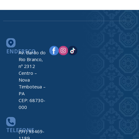
ENDEREÇO
Av. Barão do
Rio Branco,
nº 2312
Centro –
Nova
Timboteua –
PA
CEP: 68730-
000
TELEFONE
(91) 93469-
1189