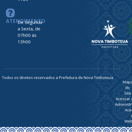
ATENDIMENTO
De Segunda
a Sexta, de
07h00 ás
13h00
Todos os direitos reservados a Prefeitura de Nova Timboteua
Map
do
Site
Acessar 
Administr
Ace
Web