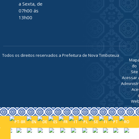
a Sexta, de
07h00 ás
13h00
Todos os direitos reservados a Prefeitura de Nova Timboteua
Map
do
Site
Acessar 
Administr
Ace
Web