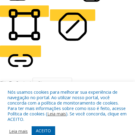
READING LINE
READING MASK
HIDE IMAGES
HIGHLIGHT CONTENT
STOP ANIMATIONS
Skip To Content
HIGHLIGHT LINKS
Nós usamos cookies para melhorar sua experiência de
RESET SETTINGS
navegação no portal. Ao utilizar nosso portal, você
concorda com a política de monitoramento de cookies.
Para ter mais informações sobre como isso é feito, acesse
Política de cookies (
Leia mais
). Se você concorda, clique em
ACEITO.
ACEITO
Leia mais