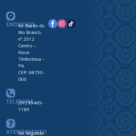
ENDEREÇO
Av. Barão do
Rio Branco,
nº 2312
Centro –
Nova
Timboteua –
PA
CEP: 68730-
000
TELEFONE
(91) 93469-
1189
ATENDIMENTO
De Segunda