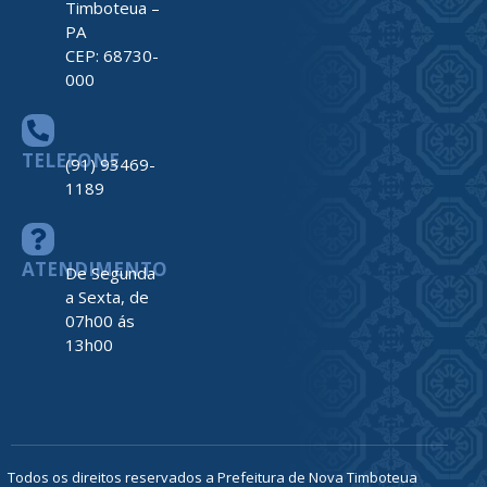
ENDEREÇO
Av. Barão do
Rio Branco,
nº 2312
Centro –
Nova
Timboteua –
PA
CEP: 68730-
000
TELEFONE
(91) 93469-
1189
ATENDIMENTO
De Segunda