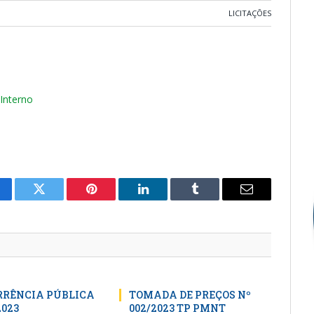
LICITAÇÕES
 Interno
cebook
Twitter
Pinterest
LinkedIn
Tumblr
E-
mail
RÊNCIA PÚBLICA
TOMADA DE PREÇOS Nº
2023
002/2023 TP PMNT