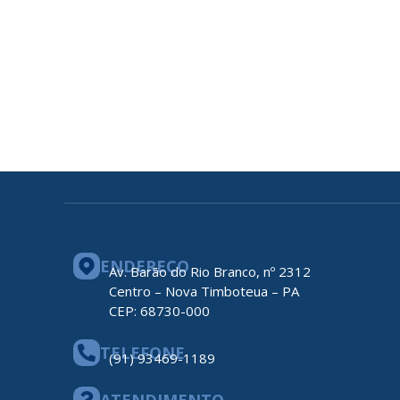
ENDEREÇO
Av. Barão do Rio Branco, nº 2312
Centro – Nova Timboteua – PA
CEP: 68730-000
TELEFONE
(91) 93469-1189
ATENDIMENTO