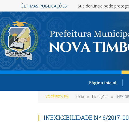
ÚLTIMAS PUBLICAÇÕES:
Sua denúncia pode protege
Página Inicial
VOCÊ ESTÁ EM:
Início
Licitações
INEXIGI
»
»
INEXIGIBILIDADE Nº 6/2017-