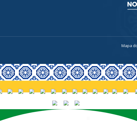
a
Mapa do
PORTUGUÊS (BRASIL)