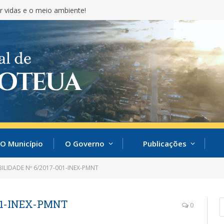
r vidas e o meio ambiente!
O Município
O Governo
Publicações
BILIDADE Nº 6/2017-001-INEX-PMNT
001-INEX-PMNT
0