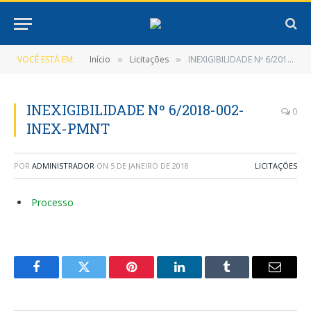
VOCÊ ESTÁ EM:
Início
Licitações
INEXIGIBILIDADE Nº 6/2018-002-INEX-PMNT
»
»
INEXIGIBILIDADE Nº 6/2018-002-
0
INEX-PMNT
POR
ADMINISTRADOR
ON
5 DE JANEIRO DE 2018
LICITAÇÕES
Processo
Facebook
Twitter
Pinterest
LinkedIn
Tumblr
E-
mail