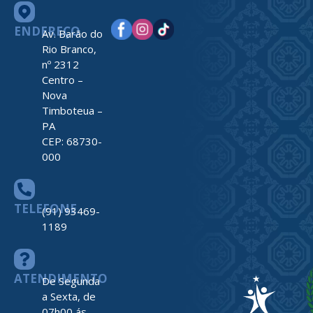
ENDEREÇO
Av. Barão do
Rio Branco,
nº 2312
Centro –
Nova
Timboteua –
PA
CEP: 68730-
000
TELEFONE
(91) 93469-
1189
ATENDIMENTO
De Segunda
a Sexta, de
07h00 ás