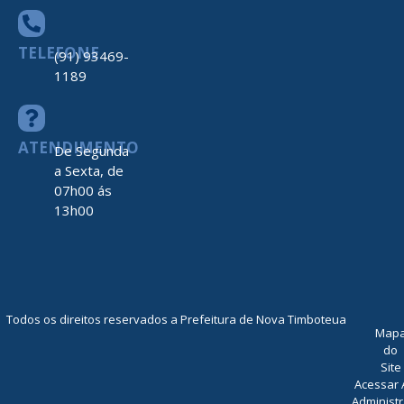
TELEFONE
(91) 93469-
1189
ATENDIMENTO
De Segunda
a Sexta, de
07h00 ás
13h00
Todos os direitos reservados a Prefeitura de Nova Timboteua
Map
do
Site
Acessar 
Administr