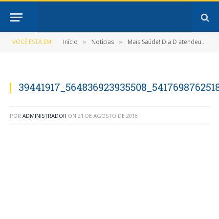
VOCÊ ESTÁ EM:
Início
Notícias
Mais Saúde! Dia D atendeu centenas de crianças!
»
»
39441917_564836923935508_541769876251
POR
ADMINISTRADOR
ON
21 DE AGOSTO DE 2018