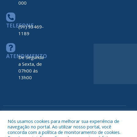
000
TELEFONE
(91) 93469-
1189
ATENDIMENTO
De Segunda
a Sexta, de
07h00 ás
13h00
Todos os direitos reservados a Prefeitura de Nova Timboteua
Map
Nós usamos cookies para melhorar sua experiência de
do
navegação no portal. Ao utilizar nosso portal, você
Site
concorda com a política de monitoramento de cookies.
Acessar 