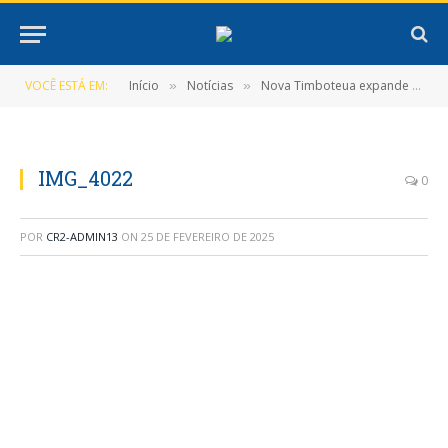
VOCÊ ESTÁ EM:
Início
Notícias
Nova Timboteua expande o EJAI para as Vilas
»
»
IMG_4022
0
POR
CR2-ADMIN13
ON
25 DE FEVEREIRO DE 2025