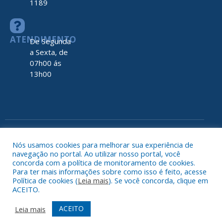
1189
ATENDIMENTO
De Segunda
a Sexta, de
07h00 ás
13h00
Todos os direitos reservados a Prefeitura de Nova Timboteua
Map
Nós usamos cookies para melhorar sua experiência de
do
navegação no portal. Ao utilizar nosso portal, você
Site
concorda com a política de monitoramento de cookies.
Acessar 
Para ter mais informações sobre como isso é feito, acesse
Administr
Política de cookies (
Leia mais
). Se você concorda, clique em
ACEITO.
Ace
Web
ACEITO
Leia mais