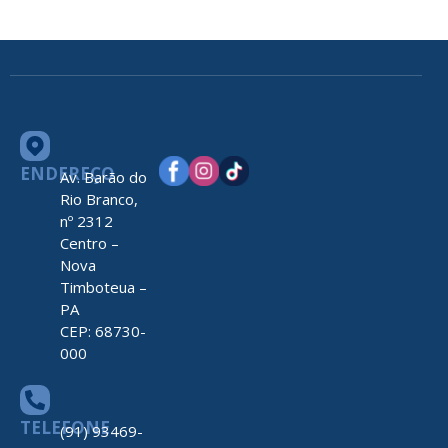
ENDEREÇO
Av. Barão do
Rio Branco,
nº 2312
Centro –
Nova
Timboteua –
PA
CEP: 68730-
000
TELEFONE
(91) 93469-