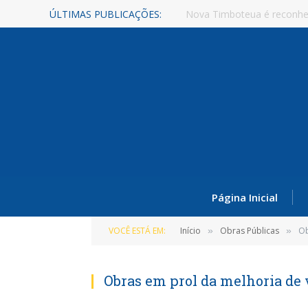
ÚLTIMAS PUBLICAÇÕES:
Nova Timboteua é reconhe
Página Inicial
VOCÊ ESTÁ EM:
Início
Obras Públicas
Ob
»
»
Obras em prol da melhoria de v