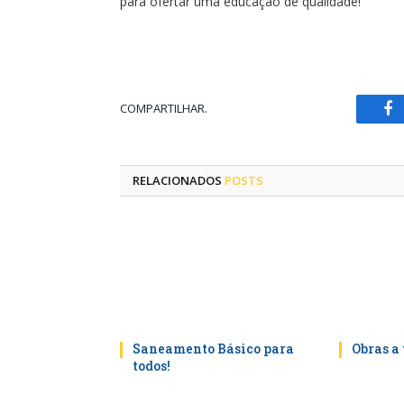
para ofertar uma educação de qualidade!
COMPARTILHAR.
Fa
RELACIONADOS
POSTS
Saneamento Básico para
Obras a 
todos!