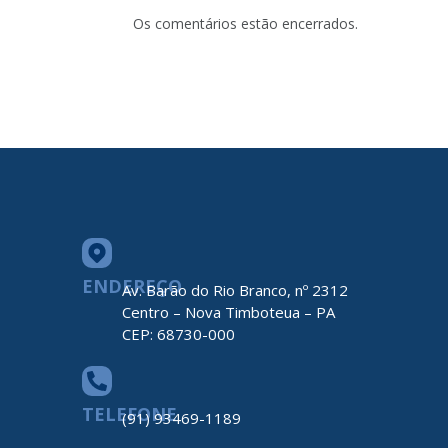
Os comentários estão encerrados.
ENDEREÇO
Av. Barão do Rio Branco, nº 2312
Centro – Nova Timboteua – PA
CEP: 68730-000
TELEFONE
(91) 93469-1189