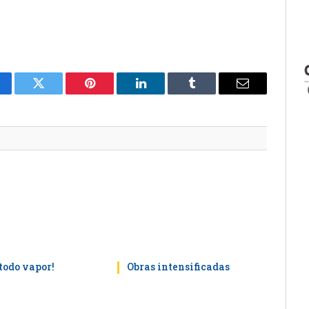
cebook
Twitter
Pinterest
LinkedIn
Tumblr
E-
mail
todo vapor!
Obras intensificadas