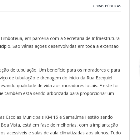
OBRAS PÚBLICAS
 Timboteua, em parceria com a Secretaria de Infraestrutura
ípio. São várias ações desenvolvidas em toda a extensão
tação de tubulação. Um benefício para os moradores e para
rviço de tubulação e drenagem do início da Rua Ezequiel
 levando qualidade de vida aos moradores locais. E este foi
que também está sendo arborizada para proporcionar um
 das Escolas Municipais KM 15 e Samaúma I estão sendo
la Boa Vista, está em fase de melhorias, com a implantação
iros acessíveis e salas de aula climatizadas aos alunos. Tudo