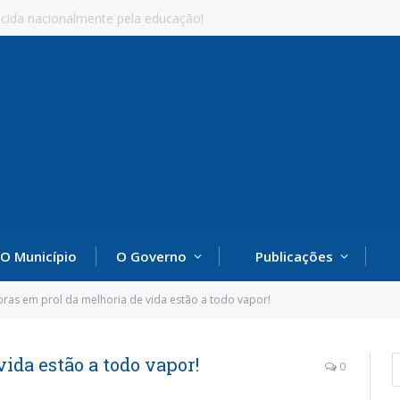
cida nacionalmente pela educação!
O Município
O Governo
Publicações
ras em prol da melhoria de vida estão a todo vapor!
ida estão a todo vapor!
0