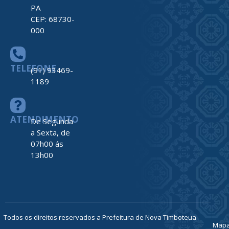
PA
CEP: 68730-
000
TELEFONE
(91) 93469-
1189
ATENDIMENTO
De Segunda
a Sexta, de
07h00 ás
13h00
Todos os direitos reservados a Prefeitura de Nova Timboteua
Map