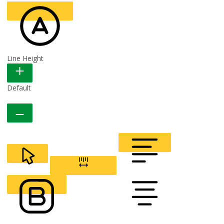
Line Height
READABLE FONT
Default
CURSOR
LETTER SPACING