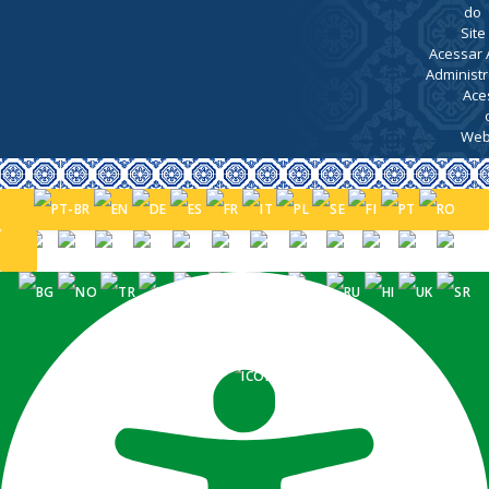
do
Site
Acessar 
Administr
Ace
Web
PORTUGUÊS (BRASIL)