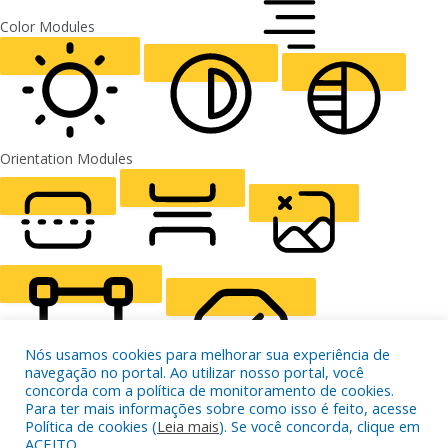
FONT WEIGHT
Color Modules
ALIGN TEXT
Orientation Modules
LIGHT CONTRAST
HIGH CONTRAST
MONOCHROME
READING LINE
READING MASK
HIDE IMAGES
Nós usamos cookies para melhorar sua experiência de
navegação no portal. Ao utilizar nosso portal, você
concorda com a política de monitoramento de cookies.
Para ter mais informações sobre como isso é feito, acesse
Política de cookies (
Leia mais
). Se você concorda, clique em
HIGHLIGHT CONTENT
STOP ANIMATIONS
ACEITO.