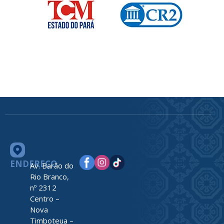
ENDEREÇO
Av. Barão do
Rio Branco,
nº 2312
Centro –
Nova
Timboteua –