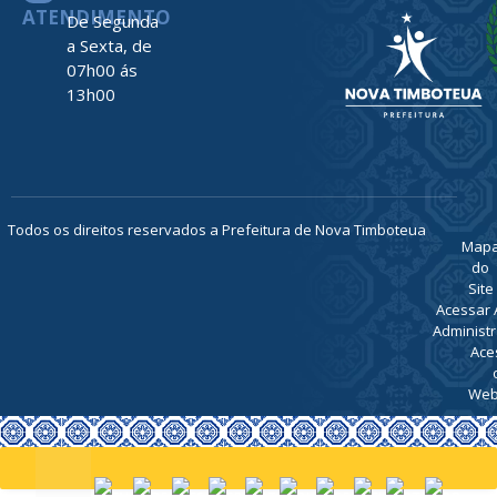
ATENDIMENTO
De Segunda
a Sexta, de
07h00 ás
13h00
Todos os direitos reservados a Prefeitura de Nova Timboteua
Map
do
Site
Acessar 
Administr
Ace
Web