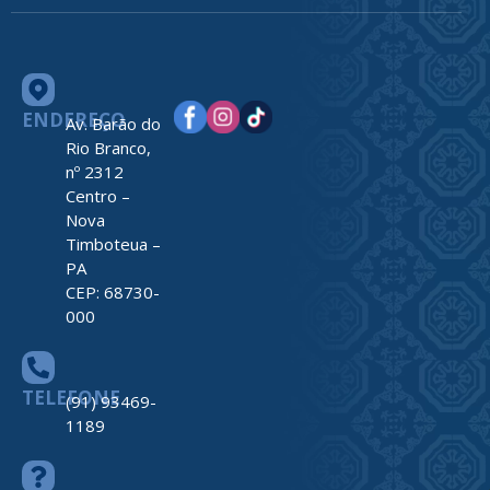
ENDEREÇO
Av. Barão do
Rio Branco,
nº 2312
Centro –
Nova
Timboteua –
PA
CEP: 68730-
000
TELEFONE
(91) 93469-
1189