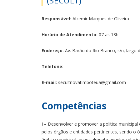
(SECULT)
Responsável:
Alzemir Marques de Oliveira
Horário de Atendimento:
07 as 13h
Endereço:
Av. Barão do Rio Branco, s/n, largo 
Telefone:
E-mail:
secultnovatimboteua@gmail.com
Competências
I
– Desenvolver e promover a política municipal 
pelos órgãos e entidades pertinentes, sendo o 
âmbito municipal, especialmente aqueles relaci