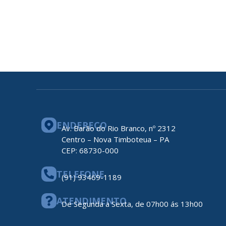
ENDEREÇO
Av. Barão do Rio Branco, nº 2312
Centro – Nova Timboteua – PA
CEP: 68730-000
TELEFONE
(91) 93469-1189
ATENDIMENTO
De Segunda a Sexta, de 07h00 ás 13h00