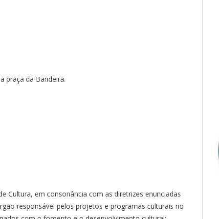
da praça da Bandeira.
de Cultura, em consonância com as diretrizes enunciadas
órgão responsável pelos projetos e programas culturais no
onados com o fomento e o desenvolvimento cultural;