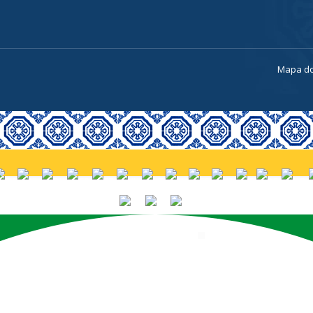
a
Mapa do
PORTUGUÊS (BRASIL)