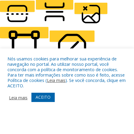
LIGHT CONTRAST
HIGH CONTRAST
MONOCHROME
READING LINE
READING MASK
HIDE IMAGES
Nós usamos cookies para melhorar sua experiência de
navegação no portal. Ao utilizar nosso portal, você
concorda com a política de monitoramento de cookies.
Para ter mais informações sobre como isso é feito, acesse
HIGHLIGHT CONTENT
STOP ANIMATIONS
Política de cookies (
Leia mais
). Se você concorda, clique em
ACEITO.
ACEITO
Leia mais
Skip To Content
HIGHLIGHT LINKS
RESET SETTINGS