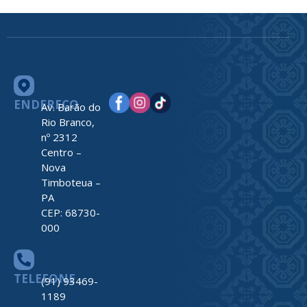
ENDEREÇO
Av. Barão do
Rio Branco,
nº 2312
Centro –
Nova
Timboteua –
PA
CEP: 68730-
000
TELEFONE
(91) 93469-
1189