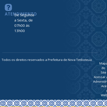
ATENDIMENTO
De Segunda
a Sexta, de
07h00 ás
13h00
Todos os direitos reservados a Prefeitura de Nova Timboteua
Map
do
Site
Acessar 
Administr
Ace
Web