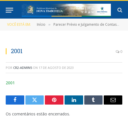
VOCÊ ESTÁ EM:
Início
Parecer Prévio e Julgamento de Contas
2
»
»
2001
0
POR
CR2-ADMIN5
ON
17 DE AGOSTO DE 2023
2001
Facebook
Twitter
Pinterest
LinkedIn
Tumblr
E-
mail
Os comentários estão encerrados.