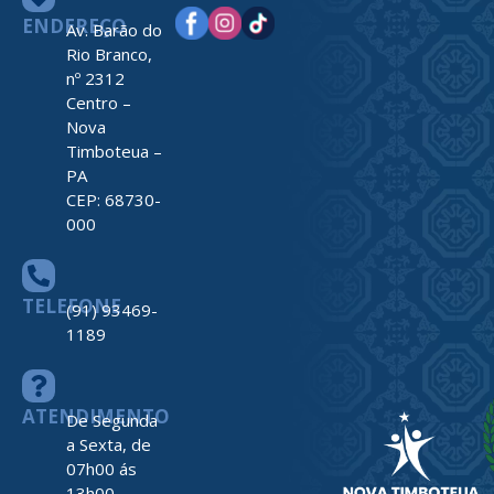
ENDEREÇO
Av. Barão do
Rio Branco,
nº 2312
Centro –
Nova
Timboteua –
PA
CEP: 68730-
000
TELEFONE
(91) 93469-
1189
ATENDIMENTO
De Segunda
a Sexta, de
07h00 ás
13h00