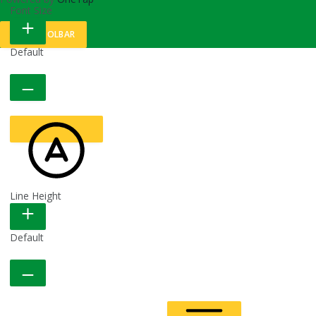
Font Size
HIDE TOOLBAR
Default
Line Height
READABLE FONT
Default