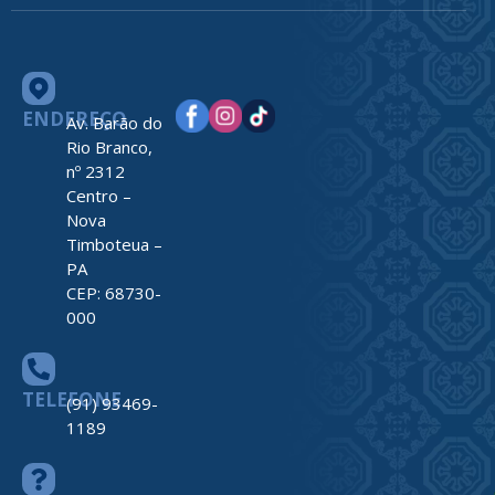
ENDEREÇO
Av. Barão do
Rio Branco,
nº 2312
Centro –
Nova
Timboteua –
PA
CEP: 68730-
000
TELEFONE
(91) 93469-
1189