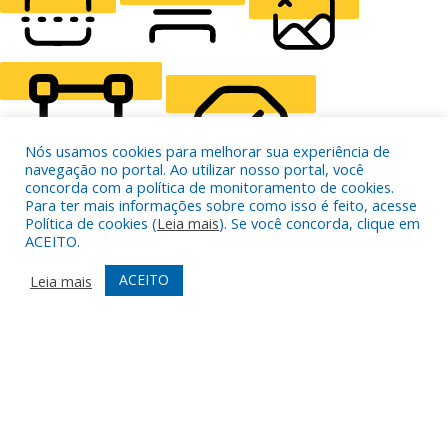
READING LINE
READING MASK
HIDE IMAGES
Nós usamos cookies para melhorar sua experiência de
navegação no portal. Ao utilizar nosso portal, você
concorda com a política de monitoramento de cookies.
Para ter mais informações sobre como isso é feito, acesse
Política de cookies (
Leia mais
). Se você concorda, clique em
HIGHLIGHT CONTENT
STOP ANIMATIONS
ACEITO.
ACEITO
Leia mais
Skip To Content
HIGHLIGHT LINKS
RESET SETTINGS