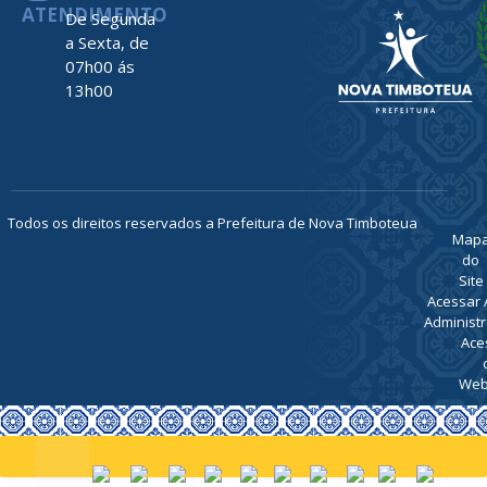
ATENDIMENTO
De Segunda
a Sexta, de
07h00 ás
13h00
Todos os direitos reservados a Prefeitura de Nova Timboteua
Map
do
Site
Acessar 
Administr
Ace
Web