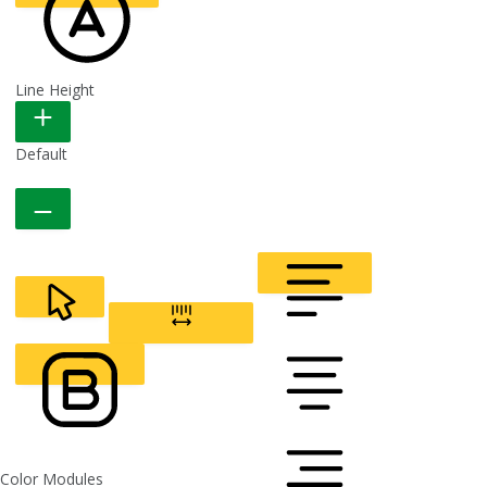
Line Height
READABLE FONT
Default
CURSOR
LETTER SPACING
FONT WEIGHT
Color Modules