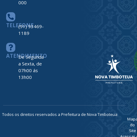
000
TELEFONE
(91) 93469-
1189
ATENDIMENTO
De Segunda
a Sexta, de
07h00 ás
13h00
Todos os direitos reservados a Prefeitura de Nova Timboteua
Map
do
Site
Acessar 