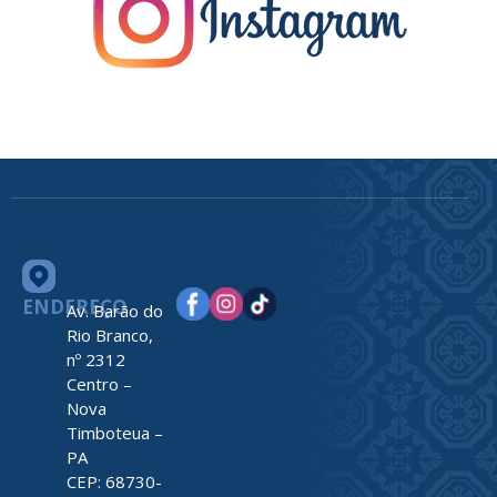
ENDEREÇO
Av. Barão do
Rio Branco,
nº 2312
Centro –
Nova
Timboteua –
PA
CEP: 68730-