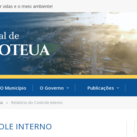
r vidas e o meio ambiente!
O Município
O Governo
Publicações
ia
Relatório do Controle Interno
»
OLE INTERNO