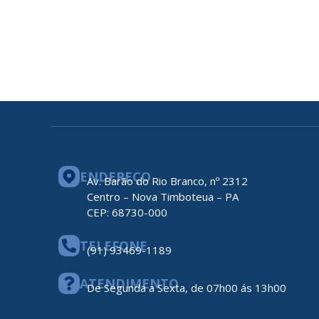
ENDEREÇO
Av. Barão do Rio Branco, nº 2312
Centro – Nova Timboteua – PA
CEP: 68730-000
TELEFONE
(91) 93469-1189
ATENDIMENTO
De Segunda a Sexta, de 07h00 ás 13h00