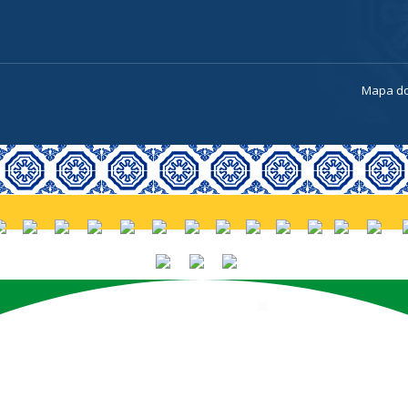
a
Mapa do
PORTUGUÊS (BRASIL)