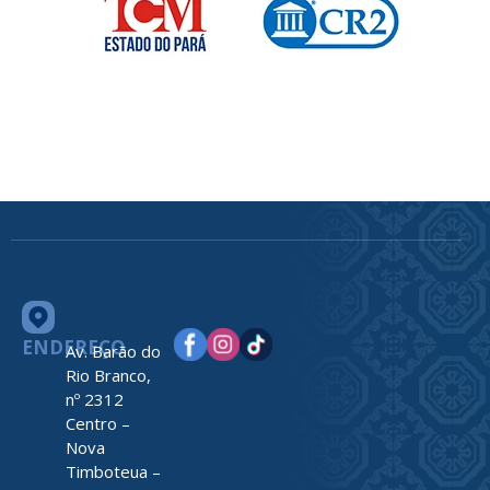
ENDEREÇO
Av. Barão do
Rio Branco,
nº 2312
Centro –
Nova
Timboteua –