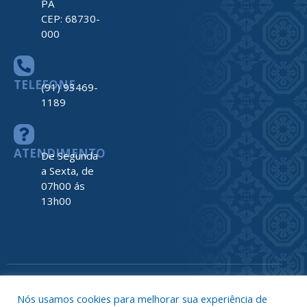
PA
CEP: 68730-
000
TELEFONE
(91) 93469-
1189
ATENDIMENTO
De Segunda
a Sexta, de
07h00 ás
13h00
Todos os direitos reservados a Prefeitura de Nova Timboteua
Map
Nós usamos cookies para melhorar sua experiência de