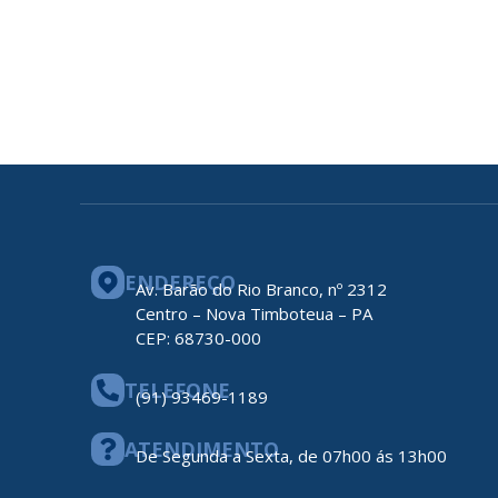
ENDEREÇO
Av. Barão do Rio Branco, nº 2312
Centro – Nova Timboteua – PA
CEP: 68730-000
TELEFONE
(91) 93469-1189
ATENDIMENTO
De Segunda a Sexta, de 07h00 ás 13h00