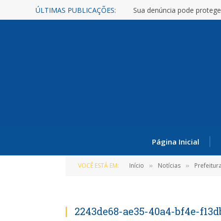
ÚLTIMAS PUBLICAÇÕES:
Sua denúncia pode protege
Página Inicial
VOCÊ ESTÁ EM:
Início
Notícias
Prefeitur
»
»
2243de68-ae35-40a4-bf4e-f13db