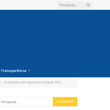
Transparência
2243de68-ae35-40a4-bf4e-f13db4f11f1b
»