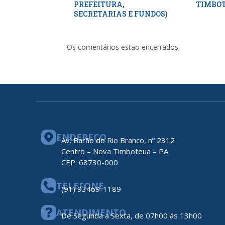
PREFEITURA,
TIMBOT
SECRETARIAS E FUNDOS)
Os comentários estão encerrados.
ENDEREÇO
Av. Barão do Rio Branco, nº 2312
Centro – Nova Timboteua – PA
CEP: 68730-000
TELEFONE
(91) 93469-1189
ATENDIMENTO
De Segunda a Sexta, de 07h00 ás 13h00