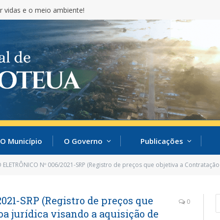
r vidas e o meio ambiente!
O Município
O Governo
Publicações
LETRÔNICO Nº 006/2021-SRP (Registro de preços que objetiva a Contratação de pessoa jurídic
21-SRP (Registro de preços que
0
oa jurídica visando a aquisição de