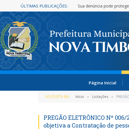
ÚLTIMAS PUBLICAÇÕES:
Sua denúncia pode protege
Página Inicial
VOCÊ ESTÁ EM:
Início
Licitações
PREGÃO E
»
»
PREGÃO ELETRÔNICO Nº 006/20
objetiva a Contratação de pess