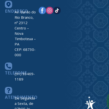
ENDEREÇO
Av. Barão do
Rio Branco,
nº 2312
Centro –
Nova
Timboteua –
PA
CEP: 68730-
000
TELEFONE
(91) 93469-
1189
ATENDIMENTO
De Segunda
a Sexta, de
07h00 ás