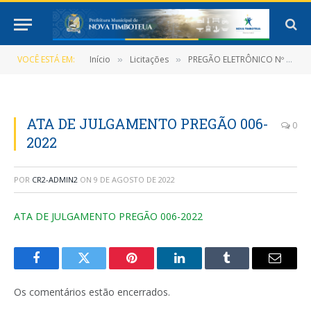
VOCÊ ESTÁ EM:
Início
Licitações
PREGÃO ELETRÔNICO Nº 006/2022 (REGISTRO DE PREÇOS QUE OBJETIVA A CONTRATAÇÃO DE PESSOA JURÍDICA PARA FORNECIMENTO DE PEÇAS E SERVIÇOS MECÂNICOS PARA CAMINHÕES E ÔNIBUS E SERVIÇOS DE TORNO E SOLDA DA FROTA MUNICIPAL EM ATENDIMENTO A PREFEITURA, SECRETARIAS E FUNDOS)
»
»
ATA DE JULGAMENTO PREGÃO 006-
0
2022
POR
CR2-ADMIN2
ON
9 DE AGOSTO DE 2022
ATA DE JULGAMENTO PREGÃO 006-2022
Facebook
Twitter
Pinterest
LinkedIn
Tumblr
E-
mail
Os comentários estão encerrados.