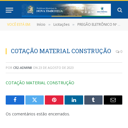
VOCÊ ESTÁ EM:
Início
Licitações
PREGÃO ELETRÔNICO Nº 010/2023 (Registro de preços que objetiva a Contratação de Pessoa Jurídica para a aquisição de Material de Construção, Elétrico e Hidráulico para atender as necessidades da Prefeitura Municipal, Secretarias e Fundos)
»
»
COTAÇÃO MATERIAL CONSTRUÇÃO
0
POR
CR2-ADMIN8
ON
23 DE AGOSTO DE 2023
COTAÇÃO MATERIAL CONSTRUÇÃO
Facebook
Twitter
Pinterest
LinkedIn
Tumblr
E-
mail
Os comentários estão encerrados.