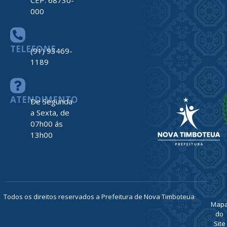
CEP: 68730-
000
TELEFONE
(91) 93469-
1189
ATENDIMENTO
De Segunda
a Sexta, de
07h00 ás
13h00
Todos os direitos reservados a Prefeitura de Nova Timboteua
Map
do
Site