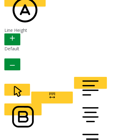
Line Height
READABLE FONT
Default
CURSOR
LETTER SPACING
FONT WEIGHT
Color Modules