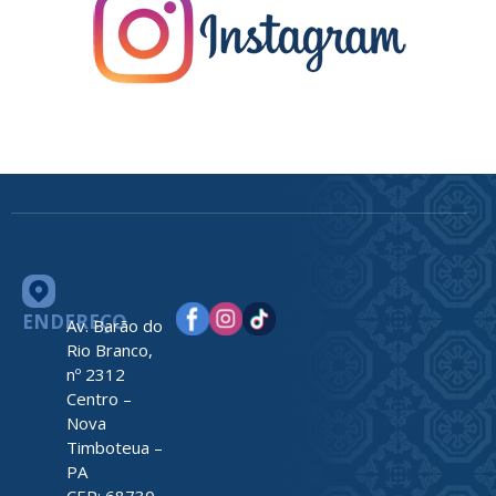
ENDEREÇO
Av. Barão do
Rio Branco,
nº 2312
Centro –
Nova
Timboteua –
PA