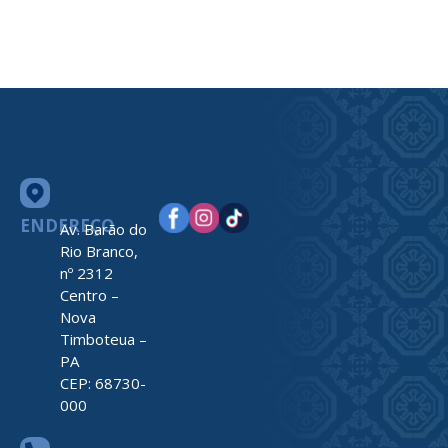
ENDEREÇO
Av. Barão do
Rio Branco,
nº 2312
Centro –
Nova
Timboteua –
PA
CEP: 68730-
000