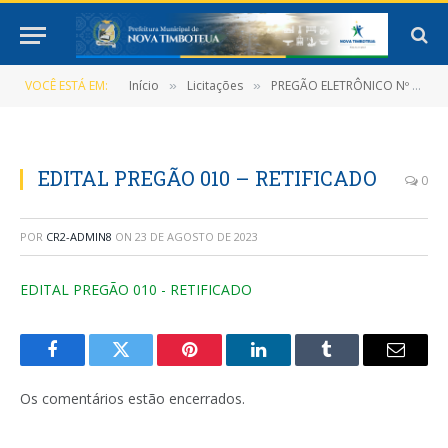
VOCÊ ESTÁ EM:
Início
Licitações
PREGÃO ELETRÔNICO Nº 010/2023 (Registro de preços que objetiva a Contratação de Pessoa Jurídica para a aquisição de Material de Construção, Elétrico e Hidráulico para atender as necessidades da Prefeitura Municipal, Secretarias e Fundos)
»
»
EDITAL PREGÃO 010 – RETIFICADO
0
POR
CR2-ADMIN8
ON
23 DE AGOSTO DE 2023
EDITAL PREGÃO 010 - RETIFICADO
Facebook
Twitter
Pinterest
LinkedIn
Tumblr
E-
mail
Os comentários estão encerrados.