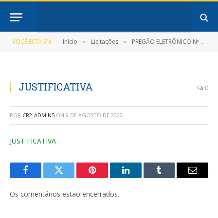
VOCÊ ESTÁ EM:
Início
Licitações
PREGÃO ELETRÔNICO Nº 012/2022-SRP (FUTURA E EVENTUAL CONTRATAÇÃO DE PESSOA JURÍDICA ESPECIALIZADA EM SERVIÇOS DE MANUTENÇÃO PREVENTIVA E CORRETIVA DE BOMBAS D’ÁGUA, BEM COMO A AQUISIÇÃO DE BOMBAS D’ÁGUA)
»
»
JUSTIFICATIVA
0
POR
CR2-ADMIN5
ON
9 DE AGOSTO DE 2022
JUSTIFICATIVA
Facebook
Twitter
Pinterest
LinkedIn
Tumblr
E-
mail
Os comentários estão encerrados.