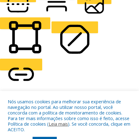
READING LINE
READING MASK
HIDE IMAGES
HIGHLIGHT CONTENT
STOP ANIMATIONS
Skip To Content
HIGHLIGHT LINKS
Nós usamos cookies para melhorar sua experiência de
navegação no portal. Ao utilizar nosso portal, você
RESET SETTINGS
concorda com a política de monitoramento de cookies.
Para ter mais informações sobre como isso é feito, acesse
Política de cookies (
Leia mais
). Se você concorda, clique em
ACEITO.