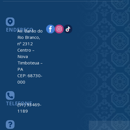
ENDEREÇO
Av. Barão do
Rio Branco,
nº 2312
Centro –
Nova
Timboteua –
PA
CEP: 68730-
000
TELEFONE
(91) 93469-
1189