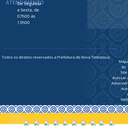
ATENDIMENTO
De Segunda
a Sexta, de
07h00 ás
13h00
Todos os direitos reservados a Prefeitura de Nova Timboteua
Map
do
Site
Acessar 
Administr
Ace
Web