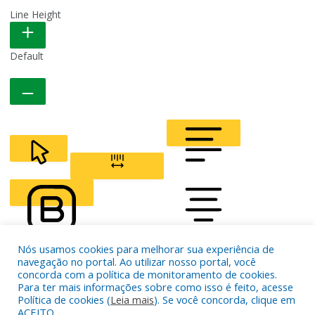
Line Height
READABLE FONT
Default
CURSOR
LETTER SPACING
Nós usamos cookies para melhorar sua experiência de
FONT WEIGHT
Color Modules
navegação no portal. Ao utilizar nosso portal, você
concorda com a política de monitoramento de cookies.
Para ter mais informações sobre como isso é feito, acesse
Política de cookies (
Leia mais
). Se você concorda, clique em
ALIGN TEXT
ACEITO.