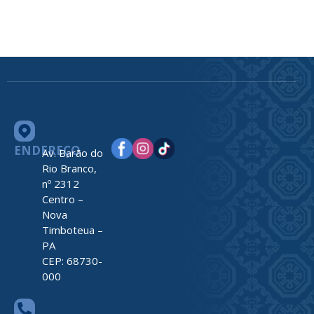
ENDEREÇO
Av. Barão do
Rio Branco,
nº 2312
Centro –
Nova
Timboteua –
PA
CEP: 68730-
000