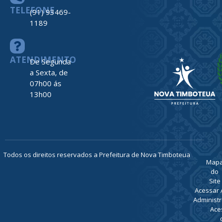
TELEFONE
(91) 93469-
1189
ATENDIMENTO
De Segunda
a Sexta, de
07h00 ás
13h00
Todos os direitos reservados a Prefeitura de Nova Timboteua
Map
do
Site
Acessar 
Administr
Ace