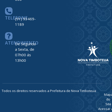
TELEFONE
(91) 93469-
1189
ATENDIMENTO
De Segunda
a Sexta, de
07h00 ás
13h00
Todos os direitos reservados a Prefeitura de Nova Timboteua
Map
do
Site
Acessar 