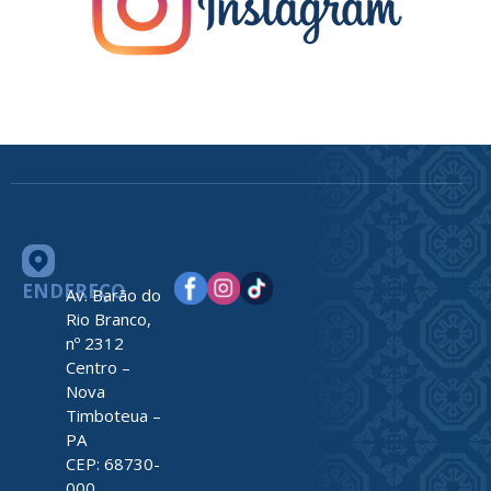
ENDEREÇO
Av. Barão do
Rio Branco,
nº 2312
Centro –
Nova
Timboteua –
PA
CEP: 68730-
000