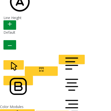
Line Height
READABLE FONT
Default
CURSOR
LETTER SPACING
FONT WEIGHT
Color Modules