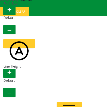
Font Size
HIDE TOOLBAR
Default
Line Height
READABLE FONT
Default