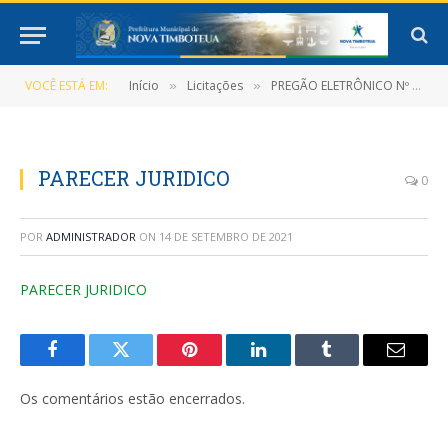
VOCÊ ESTÁ EM:
Início
Licitações
PREGÃO ELETRÔNICO Nº 022/2021 (Registro de preços que objetiva a Contratação de pessoa jurídica para a aquisição de Gêneros alimentícios para Alimentação Escolar)
»
»
PARECER JURIDICO
0
POR
ADMINISTRADOR
ON
14 DE SETEMBRO DE 2021
PARECER JURIDICO
Facebook
Twitter
Pinterest
LinkedIn
Tumblr
E-
mail
Os comentários estão encerrados.