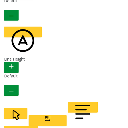
Default
Line Height
READABLE FONT
Default