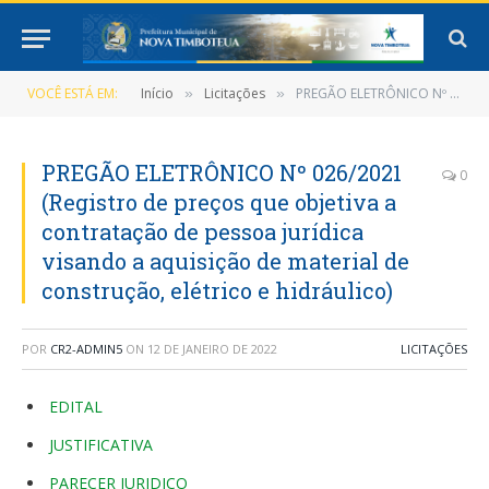
VOCÊ ESTÁ EM:
Início
Licitações
PREGÃO ELETRÔNICO Nº 026/2021 (Registro de preços que objetiva a contratação de pessoa jurídica visando a aquisição de material de construção, elétrico e hidráulico)
»
»
PREGÃO ELETRÔNICO Nº 026/2021
0
(Registro de preços que objetiva a
contratação de pessoa jurídica
visando a aquisição de material de
construção, elétrico e hidráulico)
POR
CR2-ADMIN5
ON
12 DE JANEIRO DE 2022
LICITAÇÕES
EDITAL
JUSTIFICATIVA
PARECER JURIDICO