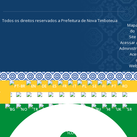
Todos os direitos reservados a Prefeitura de Nova Timboteua
Map
do
Site
Acessar 
Administr
Ace
Web
PORTUGUÊS (BRASIL)