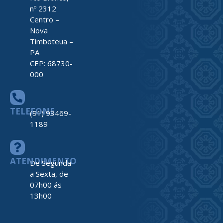
nº 2312
Centro –
Nova
Timboteua –
PA
CEP: 68730-
000
TELEFONE
(91) 93469-
1189
ATENDIMENTO
De Segunda
a Sexta, de
07h00 ás
13h00