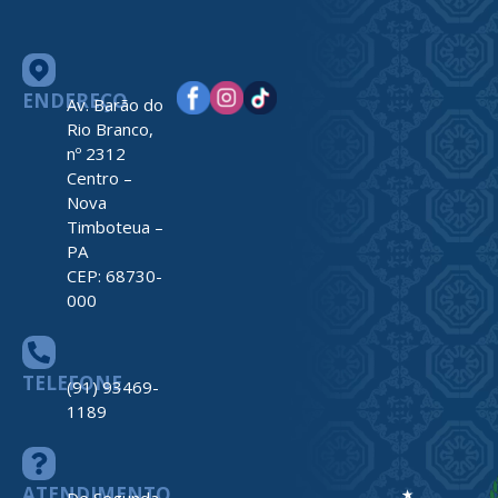
ENDEREÇO
Av. Barão do
Rio Branco,
nº 2312
Centro –
Nova
Timboteua –
PA
CEP: 68730-
000
TELEFONE
(91) 93469-
1189
ATENDIMENTO