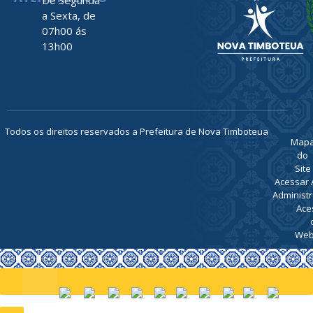
De Segunda
a Sexta, de
07h00 ás
13h00
Todos os direitos reservados a Prefeitura de Nova Timboteua
Map
do
Site
Acessar 
Administr
Ace
Web