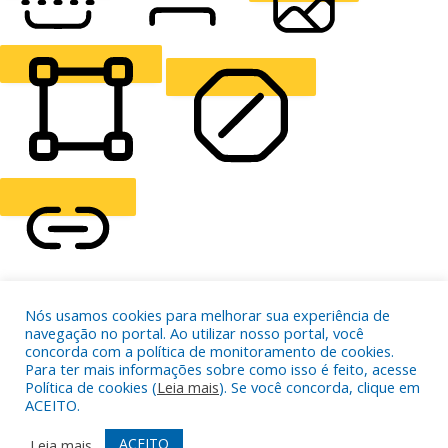
READING LINE
READING MASK
HIDE IMAGES
HIGHLIGHT CONTENT
STOP ANIMATIONS
Skip To Content
Nós usamos cookies para melhorar sua experiência de
HIGHLIGHT LINKS
navegação no portal. Ao utilizar nosso portal, você
RESET SETTINGS
concorda com a política de monitoramento de cookies.
Para ter mais informações sobre como isso é feito, acesse
Política de cookies (
Leia mais
). Se você concorda, clique em
ACEITO.
ACEITO
Leia mais