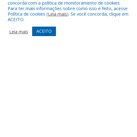
Timboteua –
concorda com a política de monitoramento de cookies.
PA
Para ter mais informações sobre como isso é feito, acesse
Política de cookies (
Leia mais
). Se você concorda, clique em
CEP: 68730-
ACEITO.
000
ACEITO
Leia mais
TELEFONE
(91) 93469-
1189
ATENDIMENTO
De Segunda
a Sexta, de
07h00 ás
13h00
Todos os direitos reservados a Prefeitura de Nova Timboteua